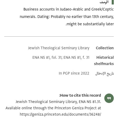
الوصف
Business accounts in Judaeo-Arabic and Greek/Coptic
numerals. Dating: Probably no earlier than 13th century,
might be substantially later.
Jewish Theological Seminary Library
Collection
Additional metadata
ENA NS 81, fol. 31; ENA NS 81, f. 31
Historical
shelfmarks
تاريخ الإدخال
In PGP since 2022
How to cite this record:
Jewish Theological Seminary Library, ENA NS 81.31.
Available online through the Princeton Geniza Project at
https://geniza.princeton.edu/documents/36248/