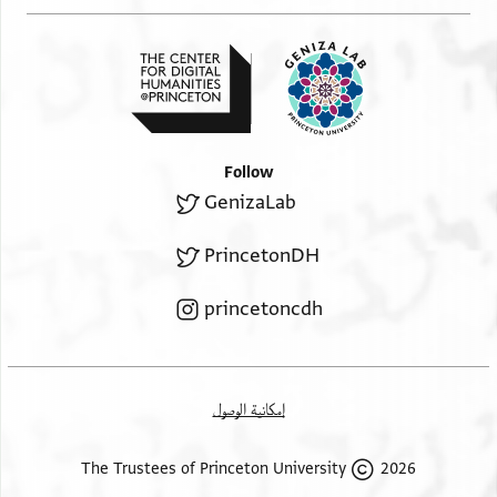
Follow
GenizaLab
PrincetonDH
princetoncdh
إمكانية الوصول
2026 The Trustees of Princeton University