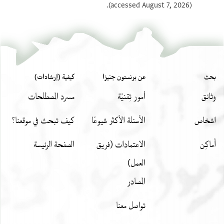
(accessed August 7, 2026).
بحث
عن برنستون جنيزا
كيفية (إرشادات)
وثائق
أمور تِقنيّة
مسرد المصطلحات
اشخاص
الأسئلة الأكثر شيوعًا
كيف تبحث في موقعنا؟
أَماكِن
الاعتمادات (فريق
الصفحة الرئيسة
العمل)
المصادر
تواصل معنا