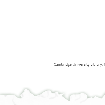
°
°
Cambridge University Library, T