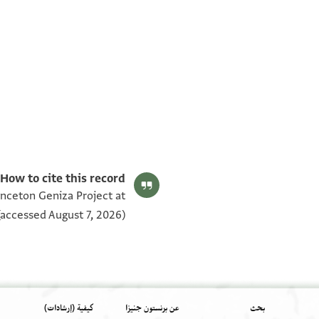
T-S AS 177.457 1v
T-S AS 177.457 1r
بيان أذونات الصورة
How to cite this record:
rinceton Geniza Project at
accessed August 7, 2026).
بحث
عن برنستون جنيزا
كيفية (إرشادات)