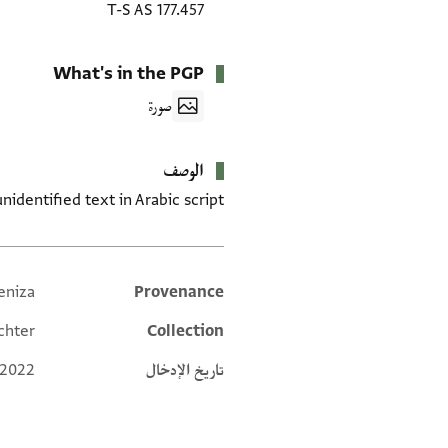
T-S AS 177.457
What's in the PGP
صورة
الوصف
identified text in Arabic script.
eniza
Provenance
Additional metadata
chter
Collection
تاريخ الإدخال
 2022