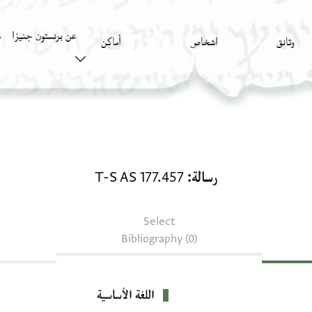
عن برنستون جنيزا
وثائق
اشخاص
أَماكِن
ك
رسالة: T-S AS 177.457
رسالة
T-S AS 177.457
Select
Bibliography (0)
اللغة الأساسية