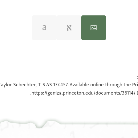
100%
100%
aylor-Schechter, T-S AS 177.457. Available online through the P
https://geniza.princeton.edu/documents/36114/
(