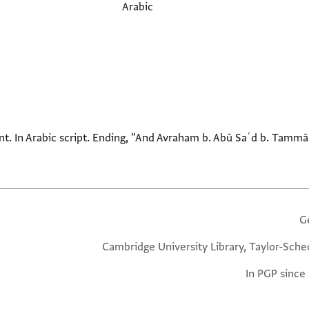
Arabic
nt. In Arabic script. Ending, "And Avraham b. Abū Saʿd b. Tamm
G
Cambridge University Library, Taylor-Sche
In PGP since