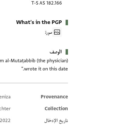
T-S AS 182.166
What's in the PGP
صورة
الوصف
ām al-Mutaṭabbib (the physician)
wrote it on this date."
eniza
Provenance
Additional metadata
chter
Collection
تاريخ الإدخال
 2022