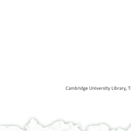
°
°
Cambridge University Library, T