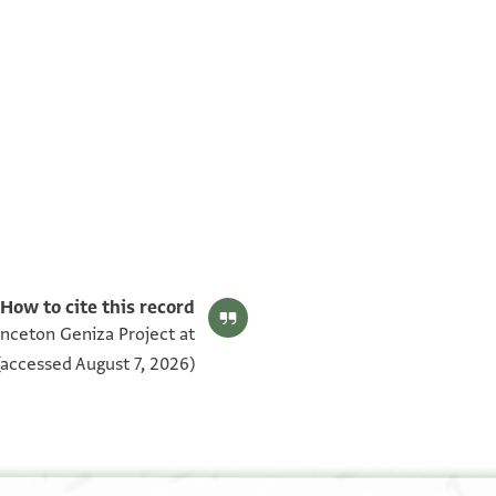
T-S AS 182.166 1v
T-S AS 182.166 1r
بيان أذونات الصورة
How to cite this record:
inceton Geniza Project at
accessed August 7, 2026).