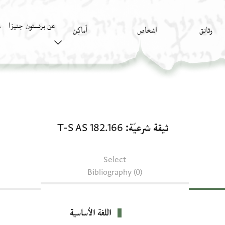
عن برنستون جنيزا
وثائق
اشخاص
أَماكِن
ك
ثيقة شرعيّة: T-S AS 182.166
ثيقة شرعيّة
T-S AS 182.166
Select
Bibliography (0)
اللغة الأساسية