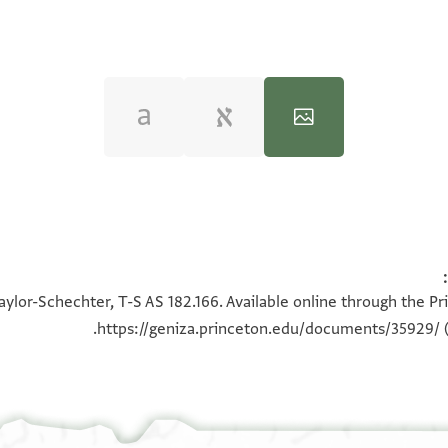
100%
100%
aylor-Schechter, T-S AS 182.166. Available online through the Pr
https://geniza.princeton.edu/documents/35929/
(