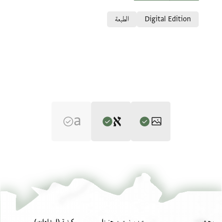
Relation to document
Digital Edition
الطبعة
Editor: Goitein, S. D.
T-S 6J1.2 1v
تكبير و تدوير
S. D. Goitein's unpublished edition (1950–85).
T-S 6J1.2 1r
تكبير و تدوير
verso
בש רח אלממלוך אבר[
بيان أذونات الصورة
بحث
عن برنستون جنيزا
كيفية (إرشادات)