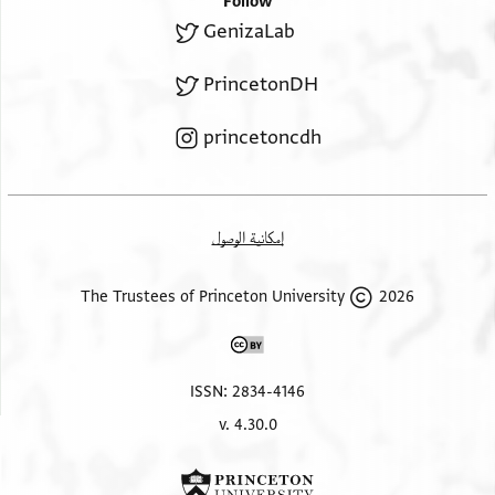
Follow
GenizaLab
PrincetonDH
princetoncdh
إمكانية الوصول
2026 The Trustees of Princeton University
ISSN: 2834-4146
v. 4.30.0