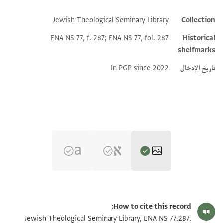
Jewish Theological Seminary Library
Collection
Additional metadata
ENA NS 77, f. 287; ENA NS 77, fol. 287
Historical
shelfmarks
تاريخ الإدخال
In PGP since 2022
ENA NS 77.287 2
تكبير و تدوير
How to cite this record:
ENA NS 77.287 1
تكبير و تدوير
Jewish Theological Seminary Library, ENA NS 77.287.