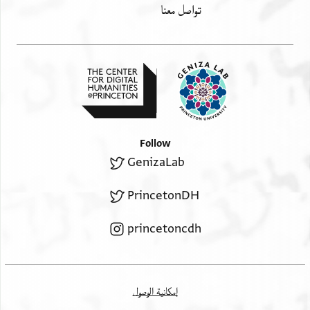
تواصل معنا
Follow
GenizaLab
PrincetonDH
princetoncdh
إمكانية الوصول