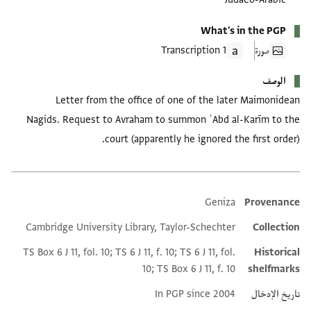
What's in the PGP
صورة
1 Transcription
الوصف
Letter from the office of one of the later Maimonidean
Nagids. Request to Avraham to summon ʿAbd al-Karīm to the
court (apparently he ignored the first order).
Geniza
Provenance
Additional metadata
Cambridge University Library, Taylor-Schechter
Collection
TS Box 6 J 11, fol. 10; TS 6 J 11, f. 10; TS 6 J 11, fol.
Historical
10; TS Box 6 J 11, f. 10
shelfmarks
تاريخ الإدخال
In PGP since 2004