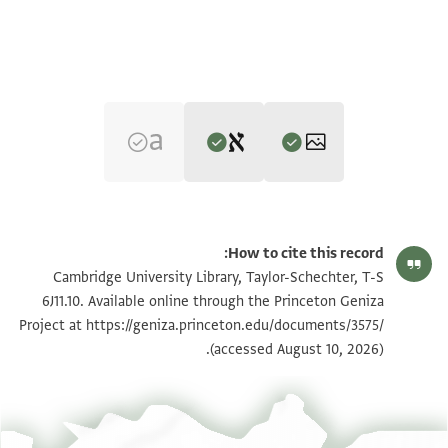
Editor: Goitein, S. D.
T-S 6J11.10 1r
تكبير و تدوير
S. D. Goitein's unpublished edition (1950–85).
How to cite this record:
. . . . אמת
T-S 6J11.10 1v
Cambridge University Library, Taylor-Schechter, T-S
הנה אל ישועת[י
6J11.10. Available online through the Princeton Geniza
החכם הנכבד השר המכובד ר . מרנו
https://geniza.princeton.edu/documents/3575/
Project at
بيان أذونات الصورة
(accessed August 10, 2026).
אברהם עטרת השרים ה(ו)ד החשובים
. ושוכן מעונים אנס יעלם באן מולאנא
כלף אלכ אלשיך עבד אלכרים אלי ענדך
באלחצור אל בית דין באלורקה אלא[ו]לאניה