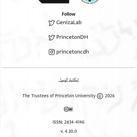
Follow
GenizaLab
PrincetonDH
princetoncdh
إمكانية الوصول
2026 The Trustees of Princeton University
ISSN: 2834-4146
v. 4.30.0