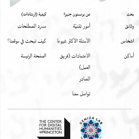
بحث
عن برنستون جنيزا
كيفية (إرشادات)
وثائق
أمور تِقنيّة
مسرد المصطلحات
اشخاص
الأسئلة الأكثر شيوعًا
كيف تبحث في موقعنا؟
أَماكِن
الاعتمادات (فريق
الصفحة الرئيسة
العمل)
المصادر
تواصل معنا