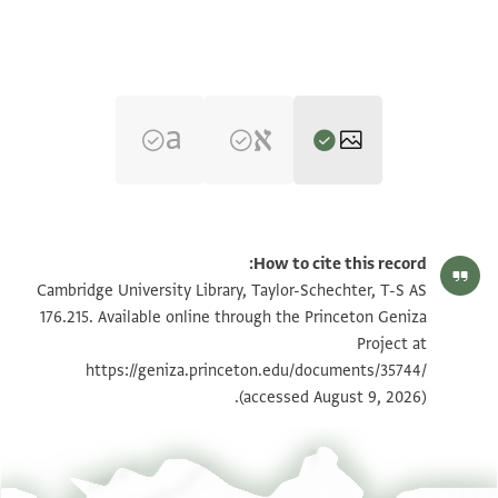
T-S AS 176.215 1r
تكبير و تدوير
How to cite this record:
T-S AS 176.215 1v
تكبير و تدوير
Cambridge University Library, Taylor-Schechter, T-S AS
176.215. Available online through the Princeton Geniza
Project at
بيان أذونات الصورة
https://geniza.princeton.edu/documents/35744/
(accessed August 9, 2026).