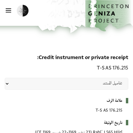
لصفحة الرئيسية
خطي إلى المحتوى الرئيسي
تفعيل الوضع المظلم
فتح 
e receipt: T-S AS 176.215
Credit instrument or private receipt
T-S AS 176.215
بيانات التعريف
علامة الرف
T-S AS 176.215
تاريخ الوثيقة
Rabīʿ I 565 Hijrī
(23 نوفمبر 1169–22 ديسمبر 1169 CE)