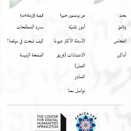
بحث
عن برنستون جنيزا
كيفية (إرشادات)
وثائق
أمور تِقنيّة
مسرد المصطلحات
اشخاص
الأسئلة الأكثر شيوعًا
كيف تبحث في موقعنا؟
أَماكِن
الاعتمادات (فريق
الصفحة الرئيسة
العمل)
المصادر
تواصل معنا