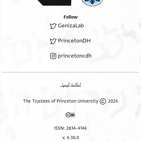
Follow
GenizaLab
PrincetonDH
princetoncdh
إمكانية الوصول
2026 The Trustees of Princeton University
ISSN: 2834-4146
v. 4.30.0