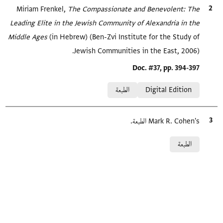
الاقتباس المرجعي
The Compassionate and Benevolent: The
Miriam Frenkel,
Leading Elite in the Jewish Community of Alexandria in the
Middle Ages‎
(in Hebrew) (Ben-Zvi Institute for the Study of
Jewish Communities in the East, 2006).
Location in source
Doc. #37, pp. 394-397
Relation to document
Digital Edition
الطبعة
الاقتباس المرجعي
Mark R. Cohen's الطبعة.
Relation to document
الطبعة