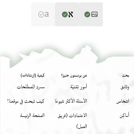
Editor: Frenkel, Miriam
T-S 20.177 1r
تكبير و تدوير
Miriam Frenkel,
The Compassionate and Benevolent: The Leading
Elite in the Jewish Community of Alexandria in the Middle Ages‎
T-S 20.177 1v
تكبير و تدوير
Verso - address
(in Hebrew) (Ben-Zvi Institute for the Study of Jewish
Communities in the East, 2006).
بيان أذونات الصورة
بحث
عن برنستون جنيزا
كيفية (إرشادات)
Recto
לכבוד גדולת קדושת הדרת יקרת צפירת תפארת
وثائق
أمور تِقنيّة
مسرد المصطلحات
מרינו ורבינו מ[ ]נו ואדונינו מבורך שר השרים
נגיד הנגידים הנגיד הגדול חכם הישיבה הסנהדרא
בשמ' רחמ'
اشخاص
الأسئلة الأكثر شيوعًا
كيف تبحث في موقعنا؟
רבא אלוף הבינות דגל התורה עוז כל בית ישראל
לכבוד גדולת קדושת נגיד עמים להדרת יקרת צפירת
רכבו ופרשיו נר הגולה שבח סגולה תפארת
[תפ]ארת עד לא[ומ]ים [ל]פינת עזרת הגלת שלומים
أَماكِن
الاعتمادات (فريق
الصفحة الرئيسة
גורן עגולה נזר לכל קהלה ראש הסדר יחייהו אלהי[נו
יצילהו
العمل)
וישמרהו בן כבוד גדולת קדושת [ ]
צור ממתק מגדים ויתמיד משרתו שוכן מרומים ואויביו