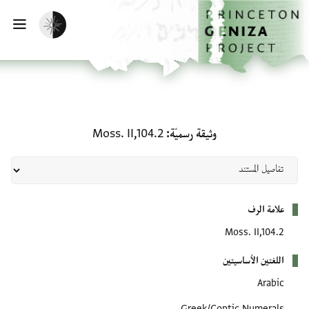
لصفحة الرئيسية
خطي إلى المحتوى الرئيسي
تفعيل الوضع المظلم
فتح 
وثيقة رسميّة: Moss. II,104.2
وثيقة رسميّة
Moss. II,104.2
بيانات التعريف
علامة الرف
Moss. II,104.2
اللغتين الأساسيتين
Arabic
Greek/Coptic Numerals