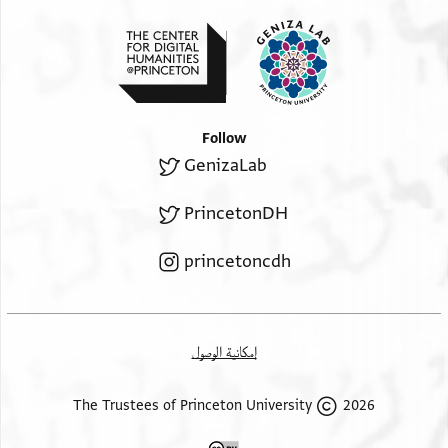
Follow
GenizaLab
PrincetonDH
princetoncdh
إمكانية الوصول
2026 The Trustees of Princeton University