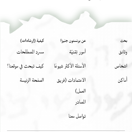
بحث
عن برنستون جنيزا
كيفية (إرشادات)
وثائق
أمور تِقنيّة
مسرد المصطلحات
اشخاص
الأسئلة الأكثر شيوعًا
كيف تبحث في موقعنا؟
أَماكِن
الاعتمادات (فريق
الصفحة الرئيسة
العمل)
المصادر
تواصل معنا