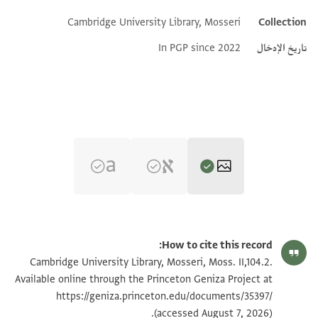
Cambridge University Library, Mosseri
Collection
Additional metadata
تاريخ الإدخال
In PGP since 2022
Moss. II,104.2 1v
تكبير و تدوير
How to cite this record:
Moss. II,104.2 1r
Cambridge University Library, Mosseri, Moss. II,104.2.
Available online through the Princeton Geniza Project at
https://geniza.princeton.edu/documents/35397/
بيان أذونات الصورة
(accessed August 7, 2026).