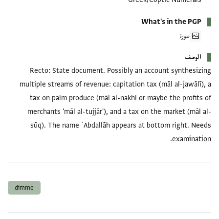
What's in the PGP
صورة
الوصف
Recto: State document. Possibly an account synthesizing
multiple streams of revenue: capitation tax (māl al-jawālī), a
tax on palm produce (māl al-nakhl or maybe the profits of
merchants 'māl al-tujjār'), and a tax on the market (māl al-
sūq). The name ʿAbdallāh appears at bottom right. Needs
examination.
العلامات
dimme