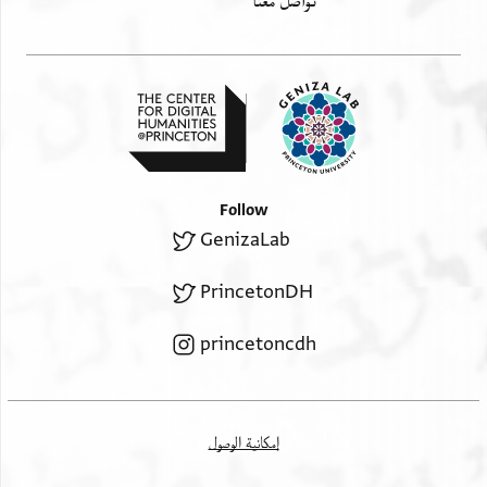
تواصل معنا
Follow
GenizaLab
PrincetonDH
princetoncdh
إمكانية الوصول