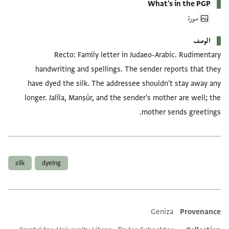
What's in the PGP
صورة
الوصف
Recto: Family letter in Judaeo-Arabic. Rudimentary
handwriting and spellings. The sender reports that they
have dyed the silk. The addressee shouldn't stay away any
longer. Jalīla, Manṣūr, and the sender's mother are well; the
mother sends greetings.
العلامات
silk
dyeing
Geniza
Provenance
Additional metadata