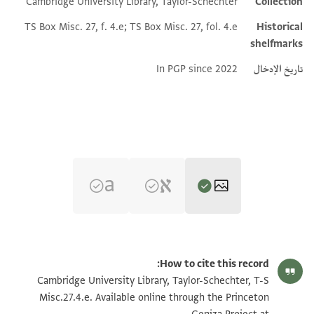
Cambridge University Library, Taylor-Schechter
Collection
TS Box Misc. 27, f. 4.e; TS Box Misc. 27, fol. 4.e
Historical
shelfmarks
تاريخ الإدخال
In PGP since 2022
T-S Misc.27.4.e 1r
تكبير و تدوير
How to cite this record:
T-S Misc.27.4.e 1v
Cambridge University Library, Taylor-Schechter, T-S
Misc.27.4.e. Available online through the Princeton