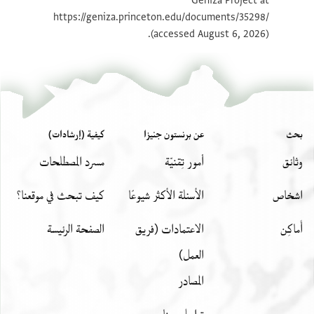
Geniza Project at
بيان أذونات الصورة
https://geniza.princeton.edu/documents/35298/
(accessed August 6, 2026).
عرض :
T-S Misc.27.4.e
بحث
عن برنستون جنيزا
كيفية (إرشادات)
وثائق
أمور تِقنيّة
مسرد المصطلحات
اشخاص
الأسئلة الأكثر شيوعًا
كيف تبحث في موقعنا؟
أَماكِن
الاعتمادات (فريق
الصفحة الرئيسة
العمل)
المصادر