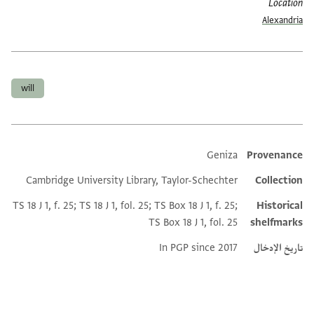
Location
Alexandria
العلامات
will
Geniza
Provenance
Additional metadata
Cambridge University Library, Taylor-Schechter
Collection
TS 18 J 1, f. 25; TS 18 J 1, fol. 25; TS Box 18 J 1, f. 25;
Historical
TS Box 18 J 1, fol. 25
shelfmarks
تاريخ الإدخال
In PGP since 2017