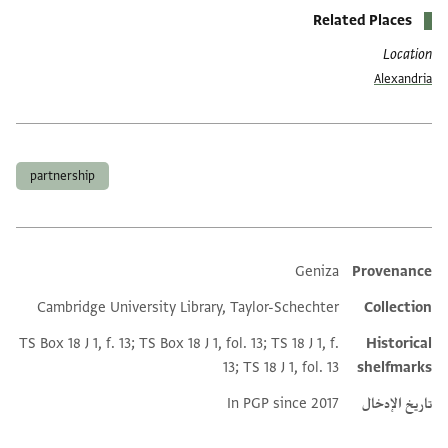
Related Places
Location
Alexandria
العلامات
partnership
Geniza
Provenance
Additional metadata
Cambridge University Library, Taylor-Schechter
Collection
TS Box 18 J 1, f. 13; TS Box 18 J 1, fol. 13; TS 18 J 1, f.
Historical
13; TS 18 J 1, fol. 13
shelfmarks
تاريخ الإدخال
In PGP since 2017