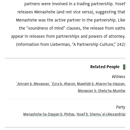
partners were involved in a trading partnership. Yosef
releases Menashshe (and not vice versa), suggesting that
Menashshe was the active partner in the partnership. Like
the "soundness of mind" clauses, the release from oaths
appear in releases from partnerships and powers of attorney.
(Information from Lieberman, "A Partnership Culture," 242)
Related People
Witness
ʿAmram b. Mevasser
,
ʿEzra b. Aharon
,
Mawhūb b. Aharon ha-Ḥazzan
,
Mevasser b. Shela ha-Mumḥe
Party
Menashshe ha-Dayyan b. Pinḥas
,
Yosef b. Shemuʾel (Alexandria)