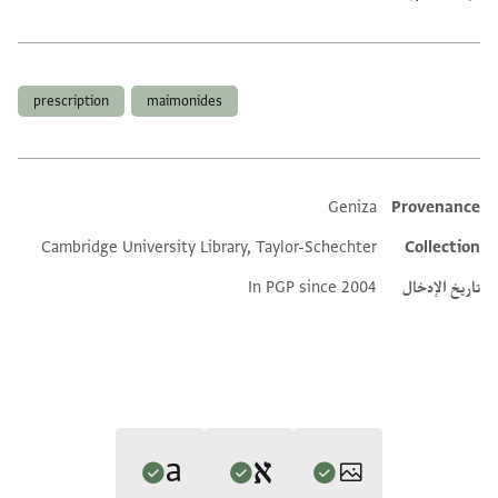
العلامات
prescription
maimonides
Geniza
Provenance
Additional metadata
Cambridge University Library, Taylor-Schechter
Collection
تاريخ الإدخال
In PGP since 2004