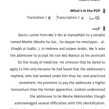
What's in the PGP
صورة
1 Transcription
1 Translation
الوصف
Recto: Letter from Meʾir Ibn al-Hamadhāni to a notable
named Moshe (Moshe ha-Sar... ha-dayyan ha-mesūyyan... al-
Shaykh al-Sadīd...). In Hebrew and Judaeo-Arabic. Meʾir asks
the addressee to accept his son Abū Manṣūr as his assistant
for the study of medicine. He stresses that he dared to
apply to him only because he had heard that the addressee's
nephew, who had worked under him thus far, now practiced
elsewhere. He promises to pay the addressee a higher
honorarium than the former apprentice. Goitein understood
the addressee to be Moshe Maimonides though
acknowledged several difficulties with this identification.