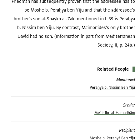
Friedman has subsequently proven that the addressee has to
be Moshe b. Peraḥya ben Yiju and that the addressee's
brother's son al-Shaykh al-Zaki mentioned in l. 39 is Peraḥya
b. Nissim ben Yiju. By contrast, Maimonides's only brother
David had no son. (Information in part from Mediterranean
Society, II, p. 248.)
Related People
Mentioned
Peraḥyā b. Nissīm Ben Yijū
Sender
Meʾir Ibn al-Hamadhānī
Recipient
Moshe b. Peraḥyā Ben Yiju