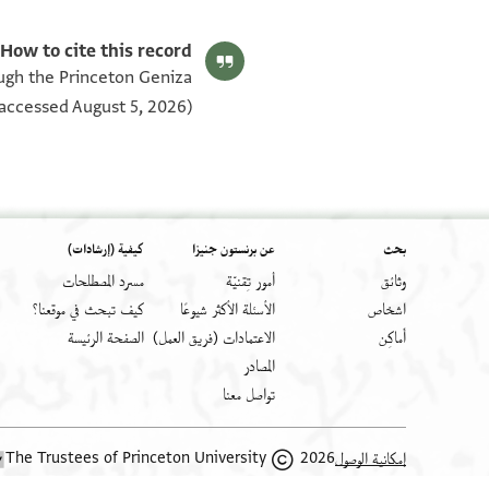
How to cite this record:
ough the Princeton Geniza
accessed August 5, 2026).
بحث
عن برنستون جنيزا
كيفية (إرشادات)
وثائق
أمور تِقنيّة
مسرد المصطلحات
اشخاص
الأسئلة الأكثر شيوعًا
كيف تبحث في موقعنا؟
أَماكِن
الاعتمادات (فريق العمل)
الصفحة الرئيسة
المصادر
تواصل معنا
2026 The Trustees of Princeton University
إمكانية الوصول