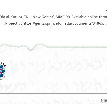
(Dār al-Kutub), ENL 'New Geniza', MIAC 99. Available online thr
Project at
https://geniza.princeton.edu/documents/34865/
(