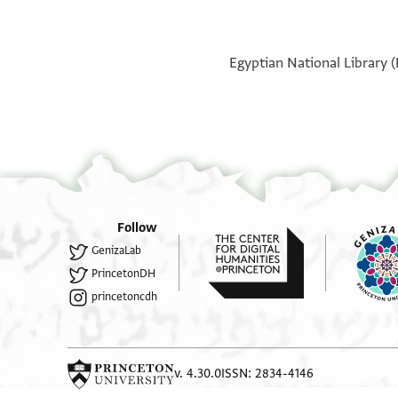
Egyptian National Library 
Follow
GenizaLab
PrincetonDH
princetoncdh
v. 4.30.0
ISSN: 2834-4146