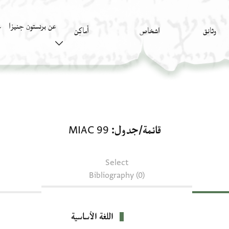
عن برنستون جنيزا
وثائق
اشخاص
أَماكِن
ك
قائمة/جدول: MIAC 99
قائمة/جدول
MIAC 99
Select
Bibliography (0)
اللغة الأساسية