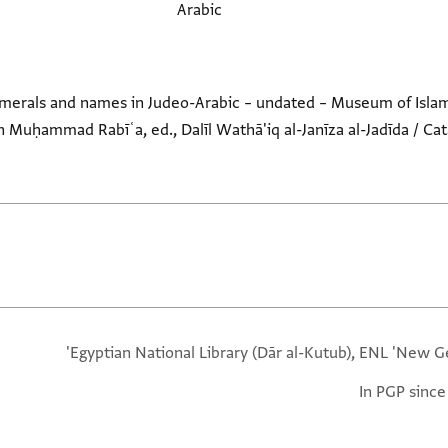
Arabic
merals and names in Judeo-Arabic – undated – Museum of Islamic
 Muḥammad Rabīʿa, ed., Dalīl Wathā'iq al-Janīza al-Jadīda / Ca
Egyptian National Library (Dār al-Kutub), ENL 'New Ge
In PGP since