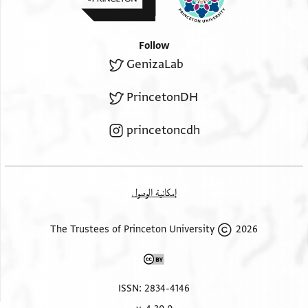
Follow
GenizaLab
PrincetonDH
princetoncdh
إمكانية الوصول
2026 The Trustees of Princeton University
ISSN: 2834-4146