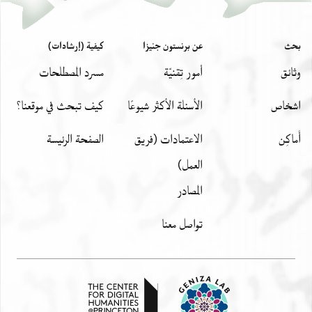
بحث
عن برنستون جنيزا
كيفية (إرشادات)
وثائق
أمور تِقنيّة
مسرد المصطلحات
اشخاص
الأسئلة الأكثر شيوعًا
كيف تبحث في موقعنا؟
أَماكِن
الاعتمادات (فريق
الصفحة الرئيسة
العمل)
المصادر
تواصل معنا