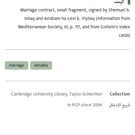
الوصف
Marriage contract, small fragment, signed by Shemuel b.
Ishaq and Avraham ha-Levi b. Yiṣḥaq (Information from
Mediterranean Society, III, p. 117, and from Goitein's index
cards)
العلامات
marriage
ketubba
Cambridge University Library, Taylor-Schechter
Collection
Additional metadata
تاريخ الإدخال
In PGP since 2004