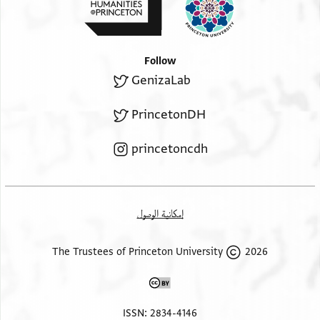
Follow
GenizaLab
PrincetonDH
princetoncdh
إمكانية الوصول
2026 The Trustees of Princeton University
ISSN: 2834-4146