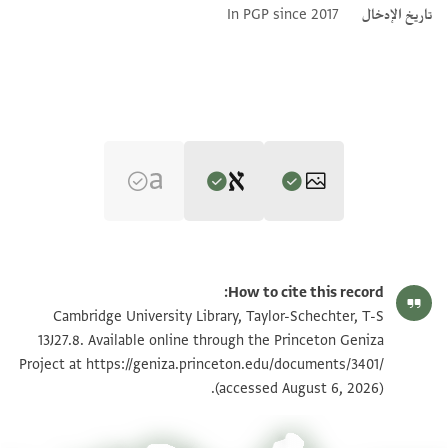
تاريخ الإدخال
In PGP since 2017
Editor: Goitein, S. D.
T-S 13J27.8 1r
تكبير و تدوير
S. D. Goitein's unpublished edition (1950–85).
How to cite this record:
בשמך רחמנא
T-S 13J27.8 1v
Cambridge University Library, Taylor-Schechter, T-S
כתאבי אלי מולאי וסיידי אעז
13J27.8. Available online through the Princeton Geniza
אלכלק עלי וענדי אטאל אללה
https://geniza.princeton.edu/documents/3401/
Project at
بيان أذونات الصورة
(accessed August 6, 2026).
בקאך ואדאם תאידך ועלאך
ורפעתך וסמאך וארתקאך
וכבת באלדל חאסדתך