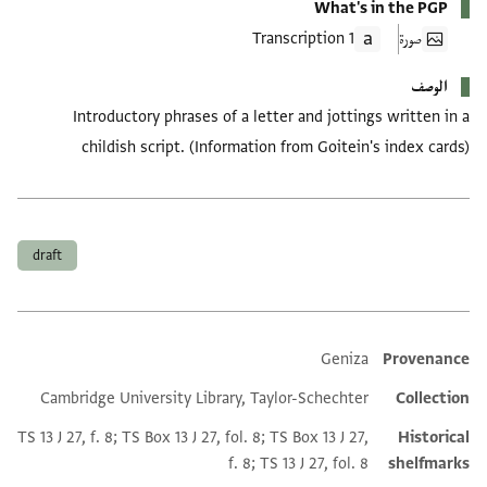
What's in the PGP
صورة
1 Transcription
الوصف
Introductory phrases of a letter and jottings written in a
childish script. (Information from Goitein's index cards)
العلامات
draft
Geniza
Provenance
Additional metadata
Cambridge University Library, Taylor-Schechter
Collection
TS 13 J 27, f. 8; TS Box 13 J 27, fol. 8; TS Box 13 J 27,
Historical
f. 8; TS 13 J 27, fol. 8
shelfmarks