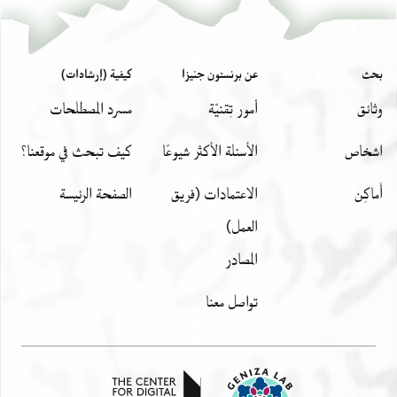
ואעד[אך] ומן אלתופיק מא
אכלאך וגעלני מן כל שו(!)
פדאך ען חאל שלאמה ועא[פיה
بحث
عن برنستون جنيزا
كيفية (إرشادات)
وثائق
أمور تِقنيّة
مسرد المصطلحات
اشخاص
الأسئلة الأكثر شيوعًا
كيف تبحث في موقعنا؟
أَماكِن
الاعتمادات (فريق
الصفحة الرئيسة
العمل)
المصادر
تواصل معنا