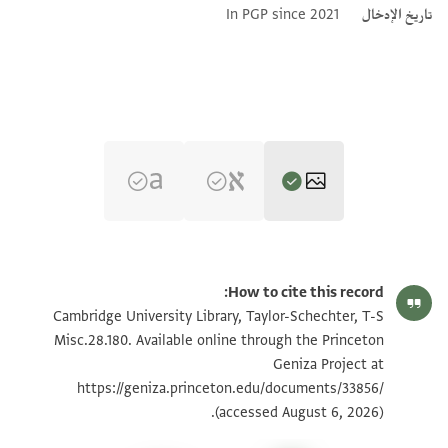
تاريخ الإدخال
In PGP since 2021
T-S Misc.28.180 1v
تكبير و تدوير
How to cite this record:
T-S Misc.28.180 1r
Cambridge University Library, Taylor-Schechter, T-S
Misc.28.180. Available online through the Princeton
Geniza Project at
بيان أذونات الصورة
https://geniza.princeton.edu/documents/33856/
(accessed August 6, 2026).