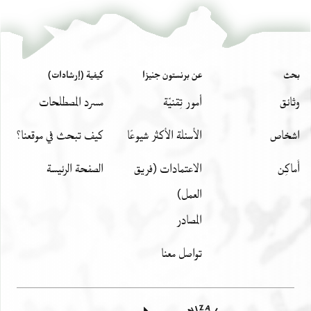
بحث
عن برنستون جنيزا
كيفية (إرشادات)
وثائق
أمور تِقنيّة
مسرد المصطلحات
اشخاص
الأسئلة الأكثر شيوعًا
كيف تبحث في موقعنا؟
أَماكِن
الاعتمادات (فريق
الصفحة الرئيسة
العمل)
المصادر
تواصل معنا