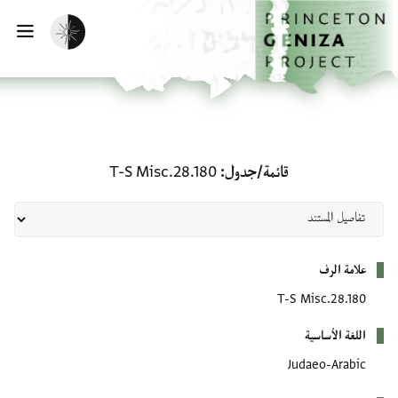
لصفحة الرئيسية
خطي إلى المحتوى الرئيسي
تفعيل الوضع المظلم
فتح 
قائمة/جدول: T-S Misc.28.180
قائمة/جدول
T-S Misc.28.180
بيانات التعريف
علامة الرف
T-S Misc.28.180
اللغة الأساسية
Judaeo-Arabic