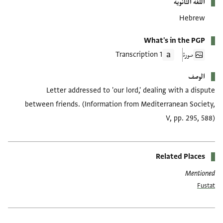
اللغة الثانوية
Hebrew
What's in the PGP
صورة
1 Transcription
الوصف
Letter addressed to 'our lord,' dealing with a dispute
between friends. (Information from Mediterranean Society,
V, pp. 295, 588)
Related Places
Mentioned
Fustat