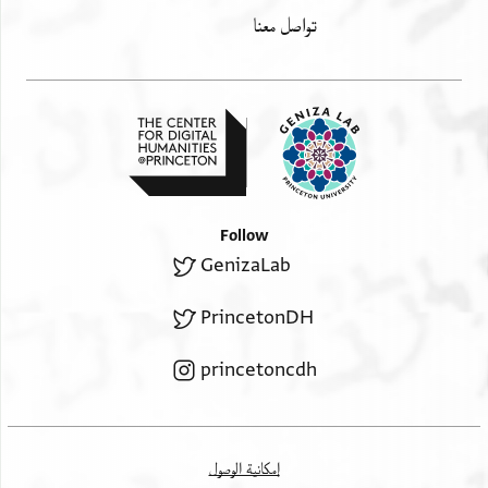
תכלימה(?) פי אמרהא או תכלם
تواصل معنا
פיהא אלרייס נר ועסי וגיר
פיהא פי. . ויכון אלספר אנת
פי דלך פוחק מא ביני ובינך
אן כאן אלאנפאק //אעלא// מן אלחאצל
ואנת תעלם מא נסתאנף מן
אלנפקה אן קצי אללה באלספר
פלא תקצר בחיאתך ומא
Follow
אעיד לך מן אלחאל בקדר
GenizaLab
מא תעלם ורבית אכרהם הדא
אלמת. .י ענא אן כנת
PrincetonDH
. .תתאל. עלי אלגבן
למא תעלמה מן גבאנה
princetoncdh
אכלאך פי הנא. אלצ.יך
בידי ואיצא אחתיא.
עלי אלדרהם פאפעל
إمكانية الوصول
מן חסב כרג