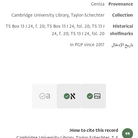
Geniza
Provenance
Additional metadata
Cambridge University Library, Taylor-Schechter
Collection
TS Box 13 J 24, f. 20; TS Box 13 J 24, fol. 20; TS 13 J
Historical
24, f. 20; TS 13 J 24, fol. 20
shelfmarks
تاريخ الإدخال
In PGP since 2017
Editor: Goitein, S. D.
T-S 13J24.20 1r
تكبير و تدوير
S. D. Goitein's unpublished edition (1950–85).
How to cite this record:
Recto
T-S 13J24.20 1v
تكبير و تدوير
Cambridge University Library, Taylor-Schechter, T-S