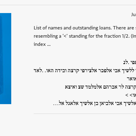
J
List of names and outstanding loans. There are 
resembling a '<' standing for the fraction 1/2. (
index …
י .לנ
 ללשיך אבי אלפכר אלצירפי קרצה ובידה האו. .לאד
ואר
קרצה לר אברהם אלמלמד שצ ואיצא
ו> >
אלשיך אבי אלביאן בן אלשיך אלאגל אל…