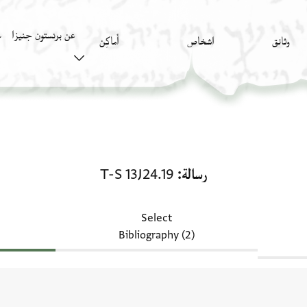
عن برنستون جنيزا
وثائق
اشخاص
أَماكِن
ك
المستندات ذات الصلة لـ رسالة: T-S 13J24.19
رسالة
T-S 13J24.19
Select
Bibliography (2)