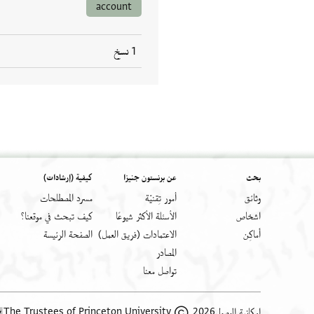
account
1 نسخ
بحث
عن برنستون جنيزا
كيفية (إرشادات)
وثائق
أمور تِقنيّة
مسرد المصطلحات
اشخاص
الأسئلة الأكثر شيوعًا
كيف تبحث في موقعنا؟
أَماكِن
الاعتمادات (فريق العمل)
الصفحة الرئيسة
المصادر
تواصل معنا
2026 The Trustees of Princeton University
إمكانية الوصول