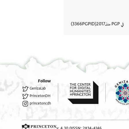
في PGP منذ
2017
PGPID
3366
عرض تفاصيل المستند
Follow
GenizaLab
PrincetonDH
princetoncdh
v. 4.30.0
ISSN: 2834-4146