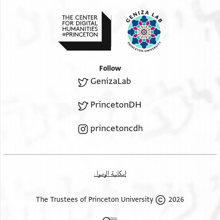
מעה ואלכרסי הו פי אל דוכאן ואנא אקבל
ידך ואכרמך באגל סלאם ומן ענדך ועלי
Bottom margin, parallel lines written upside down.
וואלדתה יקבלו ידכם ושלום ישע יקרב
וקד ארסלת עריצי כאן כליע ומכלף כליע אן
סאר בן כאלתי תדפעהם לה יוצלהם לבנת
נס[יו]ן הקלמ[ס] . . . הדיו לידע מה
Follow
אלמרה זוגה עמאר בן אלבדוי ווציה יא
כ . יו . הלו תדע על
GenizaLab
מולאי יחתפץ בהם ויוצלהם ושלום
PrincetonDH
princetoncdh
إمكانية الوصول
2026 The Trustees of Princeton University