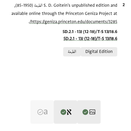
الاقتباس المرجعي
S. D. Goitein's unpublished edition and الطبعة (1950–85),
available online through the Princeton Geniza Project at
.
https://geniza.princeton.edu/documents/3285/
Location in source
5D.2.1 - 13J (12-18)/T-S 13J18.6
5D.2.1 - 13J (12-18)/T-S 13J18.6
Relation to document
Digital Edition
الطبعة