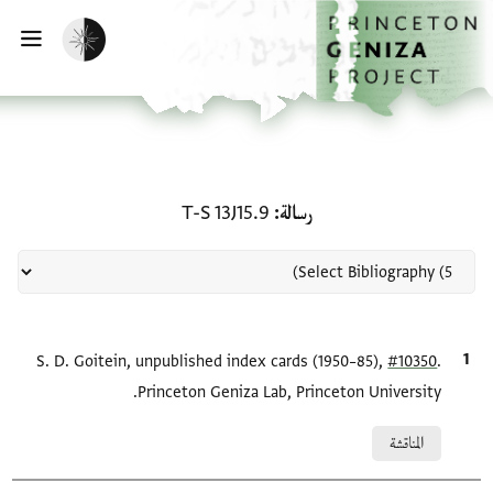
لصفحة الرئيسية
خطي إلى المحتوى الرئيسي
تفعيل الوضع المظلم
فتح 
منحة في رسالة: T-S 13J15.9
رسالة
T-S 13J15.9
.
#10350
الاقتباس المرجعي
S. D. Goitein, unpublished index cards (1950–85),
Princeton Geniza Lab, Princeton University.
Relation to document
المناقشة