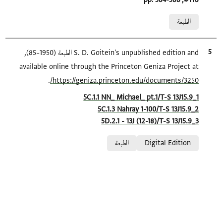
Relation to document
الطبعة
الاقتباس المرجعي
S. D. Goitein's unpublished edition and الطبعة (1950–85),
available online through the Princeton Geniza Project at
.
https://geniza.princeton.edu/documents/3250/
Location in source
5C.1.1 NN_ Michael_ pt.1/T-S 13J15.9_1
5C.1.3 Nahray 1-100/T-S 13J15.9_2
5D.2.1 - 13J (12-18)/T-S 13J15.9_3
Relation to document
Digital Edition
الطبعة