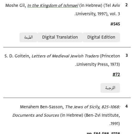
الاقتباس المرجعي
(in Hebrew) (Tel Aviv
In the Kingdom of Ishmael‎
Moshe Gil,
University, 1997), vol. 3.
Location in source
#545
Relation to document
Digital Edition
Digital Translation
الطبعة
(Princeton
الاقتباس المرجعي
Letters of Medieval Jewish Traders
S. D. Goitein,
University Press, 1973).
Location in source
#72
Relation to document
الترجمة
الاقتباس المرجعي
The Jews of Sicily, 825–1068:
Menahem Ben-Sasson,
Documents and Sources‎
(in Hebrew) (Ben-Zvi Institute,
1991).
Location in source
#118, pp. 584-588