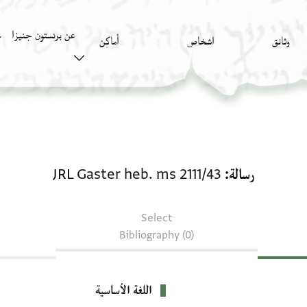
عن برنستون جنيزا
وثائق
اشخاص
أَماكِن
ك
رسالة: JRL Gaster heb. ms 2111/43
رسالة
JRL Gaster heb. ms 2111/43
Select
Bibliography (0)
اللغة الأساسية