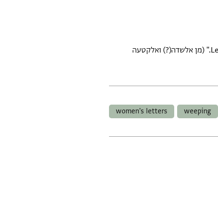
Letter fragment in Judaeo-Arabic. In the voice of a woman. "I am crying and our tears [do not dry]." (מן אלשדה(?) ואלקטעה
women's letters
weeping