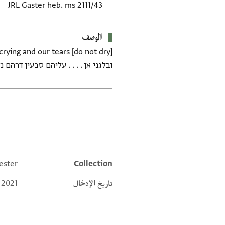
JRL Gaster heb. ms 2111/43
الوصف
ובלגני אן . . . . עליהם סבעין דרהם נק
العلامات
ester
Collection
Additional metadata
تاريخ الإدخال
 2021