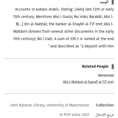
الوصف
Accounts in Judaeo-Arabic. Dating: Likely late 12th or early
13th century. Mentions Abū l-Surūr; Nuʿmān; Barakāt; Abū l-
B[...] Ibn al-Naḥḥāl; the banker al-Shaykh al-Tifʾeret Abū l-
Maḥāsin (known from several other documents in the early
13th century); Bū l-Faḍl. A sum of 339.5 is named at the end
and described as "a deposit with him."
Related People
Mentioned
Abū l-Maḥāsin al-Ṣayrafī al-Tifʾeret
John Rylands Library, University of Manchester
Collection
Additional metadata
تاريخ الإدخال
In PGP since 2021