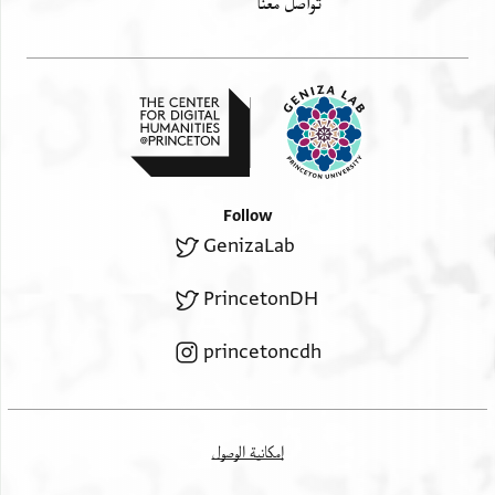
تواصل معنا
Follow
GenizaLab
PrincetonDH
princetoncdh
إمكانية الوصول