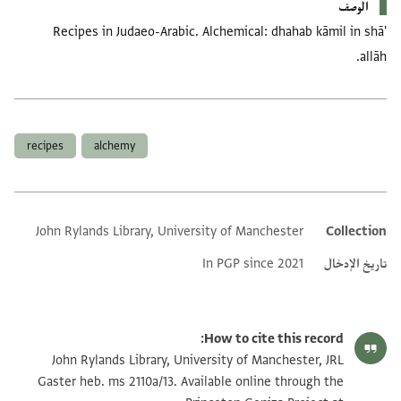
الوصف
Recipes in Judaeo-Arabic. Alchemical: dhahab kāmil in shā'
allāh.
العلامات
recipes
alchemy
John Rylands Library, University of Manchester
Collection
Additional metadata
تاريخ الإدخال
In PGP since 2021
How to cite this record:
John Rylands Library, University of Manchester, JRL
Gaster heb. ms 2110a/13. Available online through the