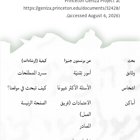
Princeton Geniza Project at
https://geniza.princeton.edu/documents/32428/
(accessed August 6, 2026).
بحث
عن برنستون جنيزا
كيفية (إرشادات)
وثائق
أمور تِقنيّة
مسرد المصطلحات
اشخاص
الأسئلة الأكثر شيوعًا
كيف تبحث في موقعنا؟
أَماكِن
الاعتمادات (فريق
الصفحة الرئيسة
العمل)
المصادر