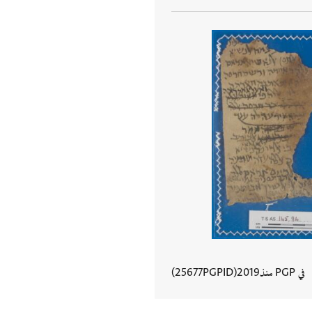
في PGP منذ
2019
PGPID
25677
عرض تفاصيل المستند