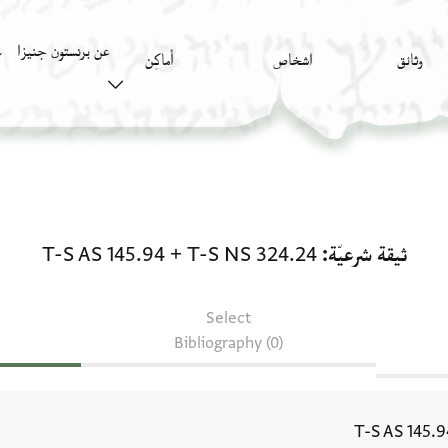
عن برنستون جنيزا
وثائق
اشخاص
أَماكِن
ك
المستندات ذات الصلة لـ ثيقة شرعيّة: 4.24 + T-S AS 145.94
ثيقة شرعيّة
T-S NS 324.24
+
T-S AS 145.94
Select
Bibliography (0)
T-S AS 145.9