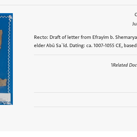
J
Recto: Draft of letter from Efrayim b. Shemarya
elder Abū Saʿīd. Dating: ca. 1007–1055 CE, bas
1
Related Do