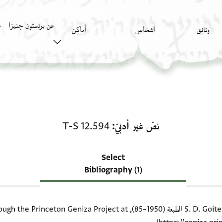
عن برنستون جنيزا
وثائق
اشخاص
أَماكِن
ك
منحة في نصّ غير أدبيّ: T-S 12.594
نصّ غير أدبيّ
T-S 12.594
Select
Bibliography (1)
available online through the Pr