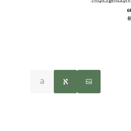
.
https://geniza.pr
6
6
T-S 12.594 1r
100%