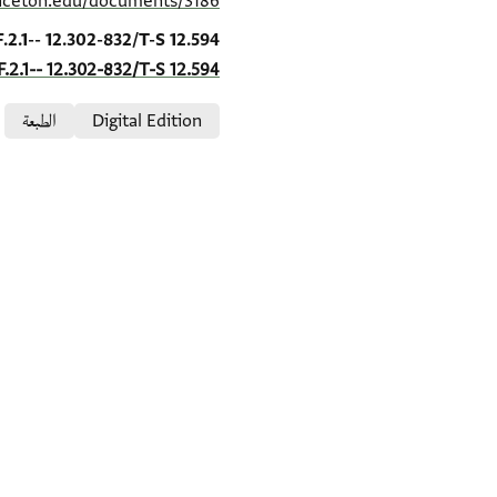
inceton.edu/documents/3186/
Location in source
F.2.1-- 12.302-832/T-S 12.594
F.2.1-- 12.302-832/T-S 12.594
Relation to document
Digital Edition
الطبعة
S. D. Goitein's unpublished edition (1950–85).
Editor: Goitein, S. D.
T-S 12.594 1v
بيان أذونات الصورة