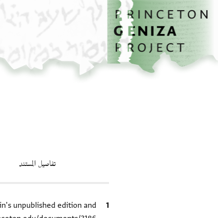
الصفحة الرئيسية
تخطي إلى المحتوى الرئيسي
تفاصيل المستند
الاقتباس المرجعي
S. D. Goitein's unpublished edition and الطبعة (1950–85), inceton Geniza Project at