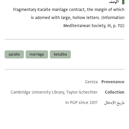
الوصف
Fragmentary Karaite marriage contract, the margin of which
is adorned with large, hollow letters. (Information
Mediterranean Society, III, p. 112)
العلامات
qaraite
marriage
ketubba
Geniza
Provenance
Additional metadata
Cambridge University Library, Taylor-Schechter
Collection
تاريخ الإدخال
In PGP since 2017