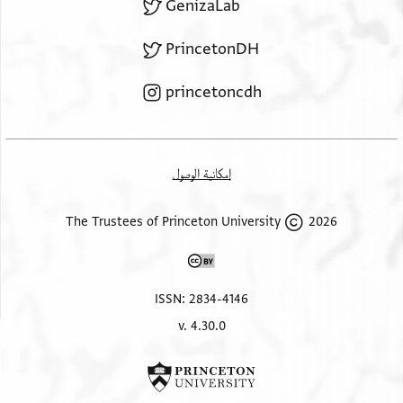
GenizaLab
PrincetonDH
princetoncdh
إمكانية الوصول
2026 The Trustees of Princeton University
ISSN: 2834-4146
v. 4.30.0