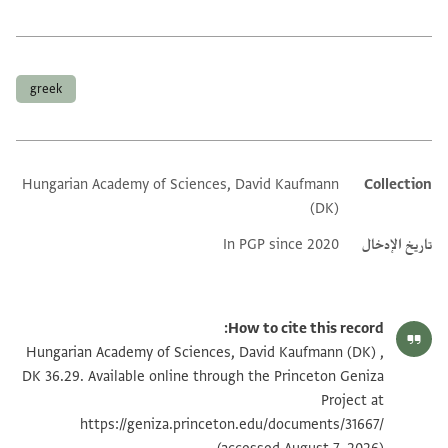
العلامات
greek
Hungarian Academy of Sciences, David Kaufmann
Collection
Additional metadata
(DK)
تاريخ الإدخال
In PGP since 2020
How to cite this record:
Hungarian Academy of Sciences, David Kaufmann (DK) ,
DK 36.29. Available online through the Princeton Geniza
Project at
https://geniza.princeton.edu/documents/31667/