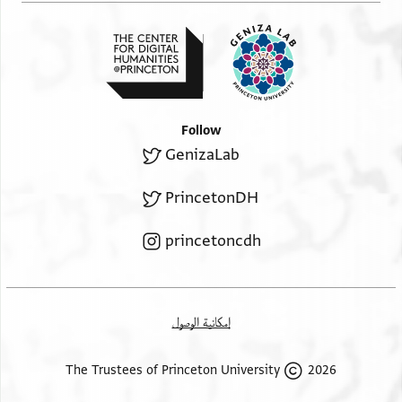
Follow
GenizaLab
PrincetonDH
princetoncdh
إمكانية الوصول
2026 The Trustees of Princeton University