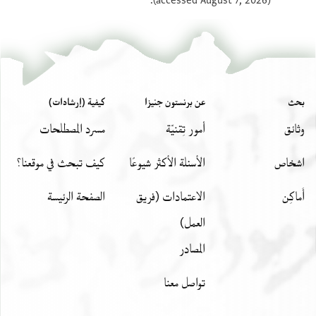
(accessed August 7, 2026).
بحث
عن برنستون جنيزا
كيفية (إرشادات)
وثائق
أمور تِقنيّة
مسرد المصطلحات
اشخاص
الأسئلة الأكثر شيوعًا
كيف تبحث في موقعنا؟
أَماكِن
الاعتمادات (فريق
الصفحة الرئيسة
العمل)
المصادر
تواصل معنا