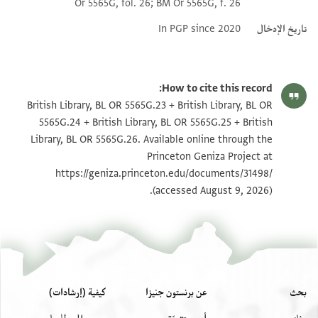
Or 5565G, fol. 26; BM Or 5565G, f. 26
تاريخ الإدخال
In PGP since 2020
How to cite this record:
British Library, BL OR 5565G.23 + British Library, BL OR
5565G.24 + British Library, BL OR 5565G.25 + British
Library, BL OR 5565G.26. Available online through the
Princeton Geniza Project at
https://geniza.princeton.edu/documents/31498/
(accessed August 9, 2026).
بحث
عن برنستون جنيزا
كيفية (إرشادات)