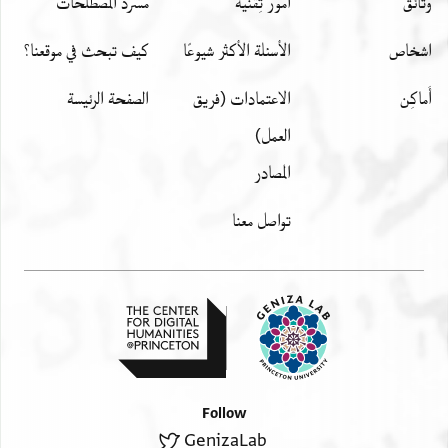
وثائق
أمور تِقنيّة
مسرد المصطلحات
اشخاص
الأسئلة الأكثر شيوعًا
كيف تبحث في موقعنا؟
أَماكِن
الاعتمادات (فريق
الصفحة الرئيسة
العمل)
المصادر
تواصل معنا
Follow
GenizaLab