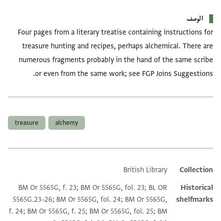
الوصف
Four pages from a literary treatise containing instructions for
treasure hunting and recipes, perhaps alchemical. There are
numerous fragments probably in the hand of the same scribe
or even from the same work; see FGP Joins Suggestions.
العلامات
treasure
alchemy
British Library
Collection
Additional metadata
BM Or 5565G, f. 23; BM Or 5565G, fol. 23; BL OR
Historical
5565G.23–26; BM Or 5565G, fol. 24; BM Or 5565G,
shelfmarks
f. 24; BM Or 5565G, f. 25; BM Or 5565G, fol. 25; BM