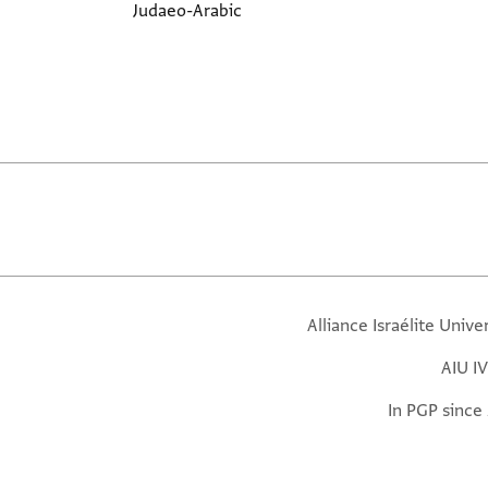
Judaeo-Arabic
Alliance Israélite Unive
AIU IV
In PGP since