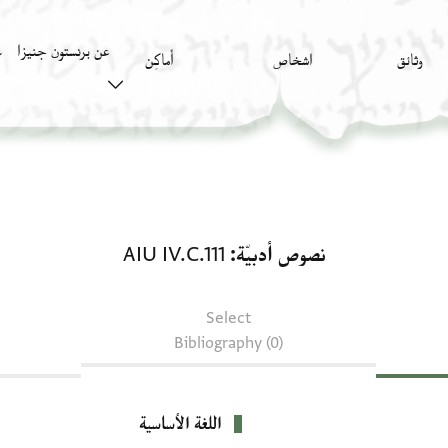
عن برنستون جنيزا
وثائق
اشخاص
أَماكِن
ك
نصوص أدبيّة: AIU IV.C.111
نصوص أدبيّة
AIU IV.C.111
Select
Bibliography (0)
اللغة الأساسية