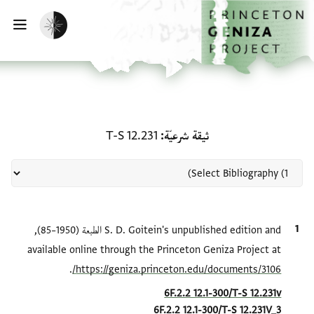
لصفحة الرئيسية
خطي إلى المحتوى الرئيسي
تفعيل الوضع المظلم
فتح 
منحة في ثيقة شرعيّة: T-S 12.231
ثيقة شرعيّة
T-S 12.231
الاقتباس المرجعي
S. D. Goitein's unpublished edition and الطبعة (1950–85),
available online through the Princeton Geniza Project at
.
https://geniza.princeton.edu/documents/3106/
Location in source
6F.2.2 12.1-300/T-S 12.231v
6F.2.2 12.1-300/T-S 12.231V_3