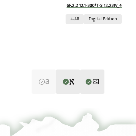
6F.2.2 12.1-300/T-S 12.231v_4
Relation to document
Digital Edition
الطبعة
Editor: Goitein, S. D.
T-S 12.231 1v
تكبير و تدوير
S. D. Goitein's unpublished edition (1950–85).
T-S 12.231 1r