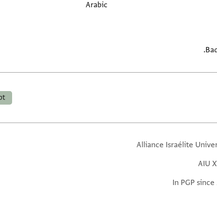
Arabic
Bad
pt
Alliance Israélite Unive
AIU X
In PGP since