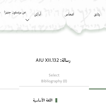
عن برنستون جنيزا
وثائق
اشخاص
أَماكِن
ك
رسالة: AIU XII.132
رسالة
AIU XII.132
Select
Bibliography (0)
اللغة الأساسية