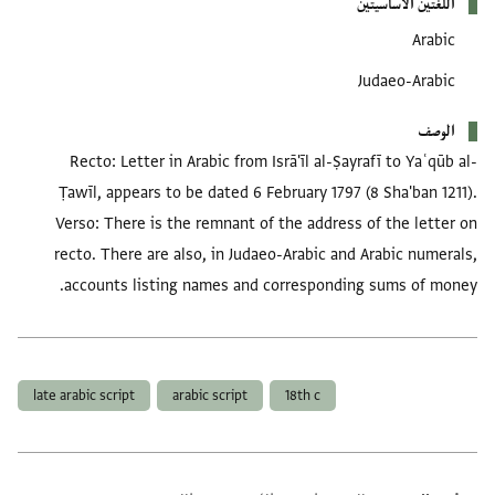
اللغتين الأساسيتين
Arabic
Judaeo-Arabic
الوصف
Recto: Letter in Arabic from Isrā'īl al-Ṣayrafī to Yaʿqūb al-
Ṭawīl, appears to be dated 6 February 1797 (8 Sha'ban 1211).
Verso: There is the remnant of the address of the letter on
recto. There are also, in Judaeo-Arabic and Arabic numerals,
accounts listing names and corresponding sums of money.
العلامات
late arabic script
arabic script
18th c