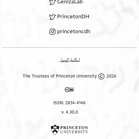
GenizaLab
PrincetonDH
princetoncdh
إمكانية الوصول
2026 The Trustees of Princeton University
ISSN: 2834-4146
v. 4.30.0