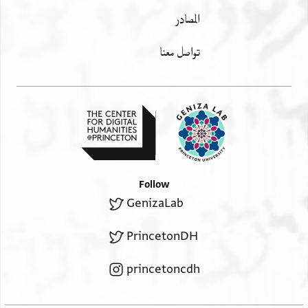
المصادر
تواصل معنا
Follow
GenizaLab
PrincetonDH
princetoncdh