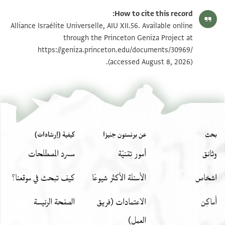
How to cite this record:
Alliance Israélite Universelle, AIU XII.56. Available online
through the Princeton Geniza Project at
https://geniza.princeton.edu/documents/30969/
(accessed August 8, 2026).
بحث
عن برنستون جنيزا
كيفية (إرشادات)
وثائق
أمور تِقنيّة
مسرد المصطلحات
اشخاص
الأسئلة الأكثر شيوعًا
كيف تبحث في موقعنا؟
أَماكِن
الاعتمادات (فريق
الصفحة الرئيسة
العمل)