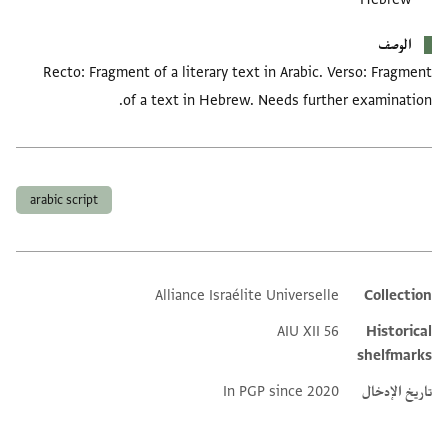
الوصف
Recto: Fragment of a literary text in Arabic. Verso: Fragment
of a text in Hebrew. Needs further examination.
العلامات
arabic script
Alliance Israélite Universelle
Collection
Additional metadata
AIU XII 56
Historical
shelfmarks
تاريخ الإدخال
In PGP since 2020