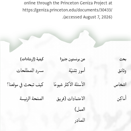
online through the Princeton Geniza Project at
https://geniza.princeton.edu/documents/30433/
(accessed August 7, 2026).
بحث
عن برنستون جنيزا
كيفية (إرشادات)
وثائق
أمور تِقنيّة
مسرد المصطلحات
اشخاص
الأسئلة الأكثر شيوعًا
كيف تبحث في موقعنا؟
أَماكِن
الاعتمادات (فريق
الصفحة الرئيسة
العمل)
المصادر