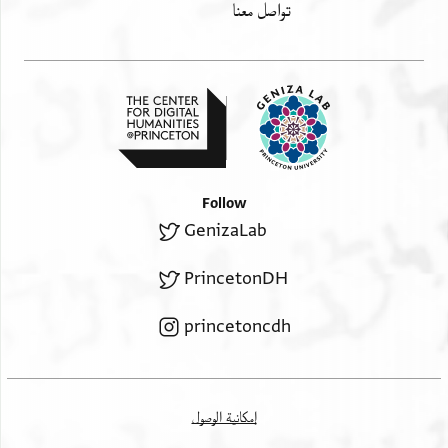
تواصل معنا
Follow
GenizaLab
PrincetonDH
princetoncdh
إمكانية الوصول