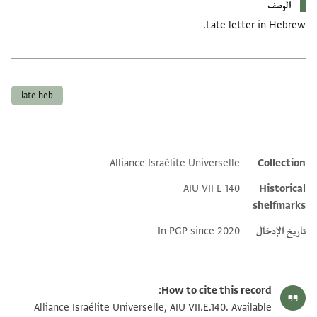
الوصف
Late letter in Hebrew.
العلامات
late heb
Alliance Israélite Universelle
Collection
Additional metadata
AIU VII E 140
Historical
shelfmarks
تاريخ الإدخال
In PGP since 2020
How to cite this record:
Alliance Israélite Universelle, AIU VII.E.140. Available