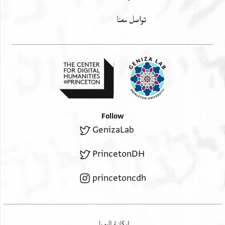
تواصل معنا
Follow
GenizaLab
PrincetonDH
princetoncdh
إمكانية الوصول