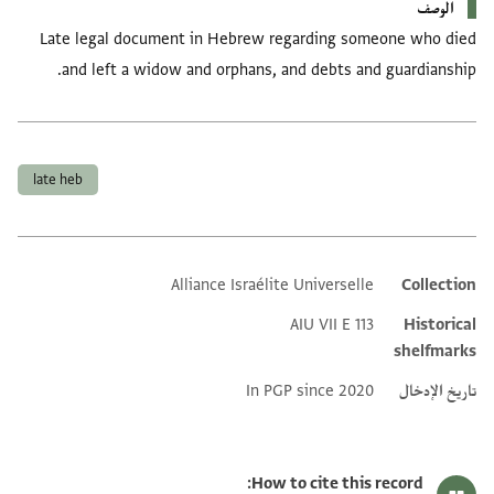
الوصف
Late legal document in Hebrew regarding someone who died
and left a widow and orphans, and debts and guardianship.
العلامات
late heb
Alliance Israélite Universelle
Collection
Additional metadata
AIU VII E 113
Historical
shelfmarks
تاريخ الإدخال
In PGP since 2020
How to cite this record: