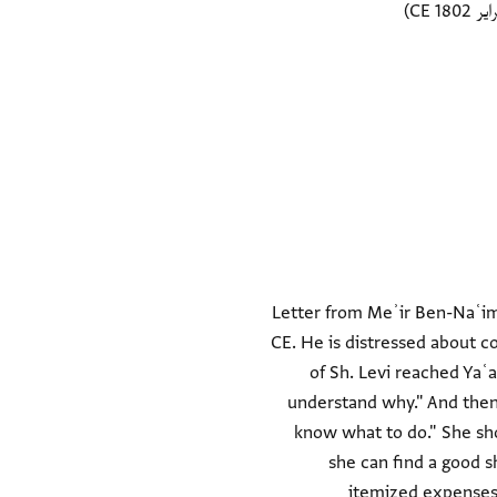
Letter from Meʾir Ben-Naʿim,
CE. He is distressed about c
of Sh. Levi reached Yaʿ
understand why." And then 
know what to do." She s
she can find a good s
itemized expenses 