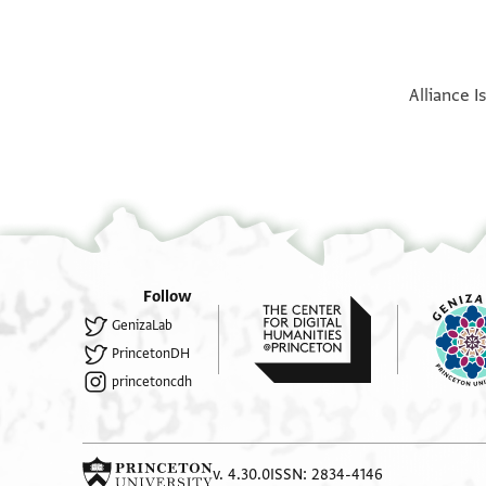
Verso
Alliance I
Follow
GenizaLab
PrincetonDH
princetoncdh
v. 4.30.0
ISSN: 2834-4146