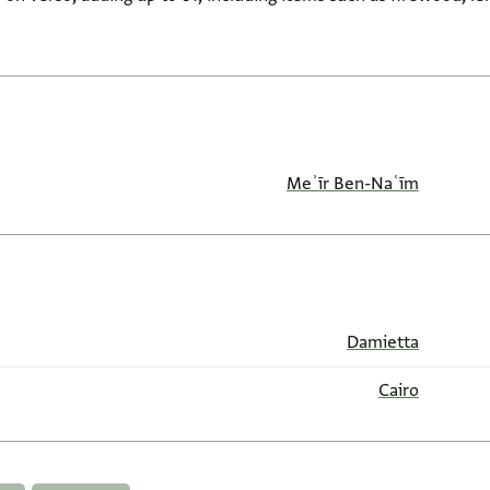
Meʾīr Ben-Naʿīm
Damietta
Cairo