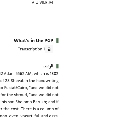
AIU VII.E.94
What's in the PGP
1 Transcription
الوصف
12 Adar I 5562 AM, which is 1802
 of 28 Shevaṭ in the handwriting
to Fustat/Cairo, "and we did not
for the shroud, "and we did not
his son Shelomo Barukh; and if
r the cost. There is a column of
on, oven, yogurt, ful, and eggs.