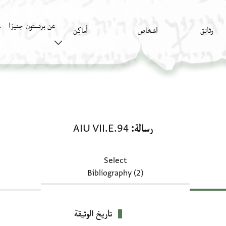
عن برنستون جنيزا
وثائق
اشخاص
أَماكِن
ك
رسالة: AIU VII.E.94
رسالة
AIU VII.E.94
Select
Bibliography (2)
تاريخ الوثيقة