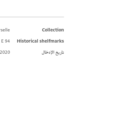
rselle
Collection
Additional metadata
I E 94
Historical shelfmarks
تاريخ الإدخال
 2020