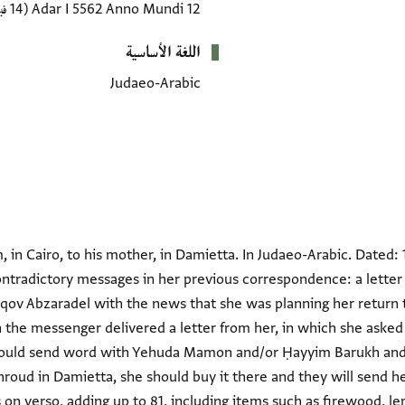
12 Adar I 5562 Anno Mundi
(14 فبراير 1802 CE)
اللغة الأساسية
Judaeo-Arabic
 in Cairo, to his mother, in Damietta. In Judaeo-Arabic. Dated: 
ontradictory messages in her previous correspondence: a letter
aqov Abzaradel with the news that she was planning her return 
the messenger delivered a letter from her, in which she asked 
hould send word with Yehuda Mamon and/or Ḥayyim Barukh and 
hroud in Damietta, she should buy it there and they will send he
on verso, adding up to 81, including items such as firewood, lem