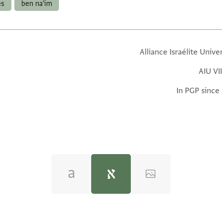
es
ben na'im
Alliance Israélite Unive
AIU VI
In PGP since