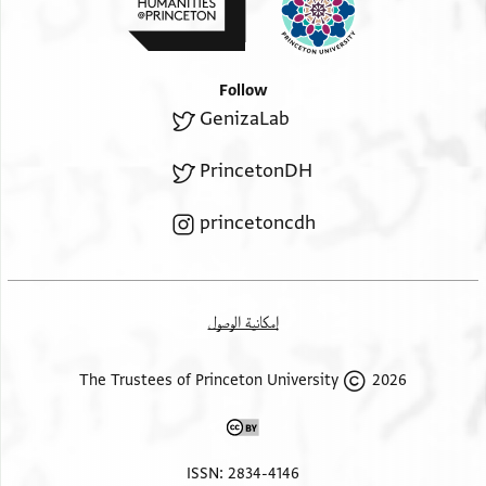
זרעיך דמיקמת בישראל ודן די יהוי
ליך מני גט שחרור וגט חירות ושטר
חירות דנן כדת משה וישראל
Follow
מבורך בר שר שלום נע
GenizaLab
מבורך בר נתן החבר סט
ד . ל ו ת ט
PrincetonDH
princetoncdh
إمكانية الوصول
2026 The Trustees of Princeton University
ISSN: 2834-4146