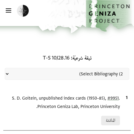
لصفحة الرئيسية
خطي إلى المحتوى الرئيسي
تفعيل الوضع المظلم
فتح 
منحة في ثيقة شرعيّة: T-S 10J28.16
ثيقة شرعيّة
T-S 10J28.16
.
#9951
الاقتباس المرجعي
S. D. Goitein, unpublished index cards (1950–85),
Princeton Geniza Lab, Princeton University.
Relation to document
المناقشة