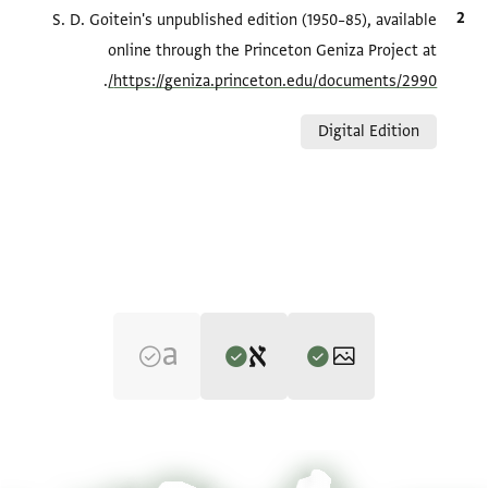
الاقتباس المرجعي
S. D. Goitein's unpublished edition (1950–85), available
online through the Princeton Geniza Project at
.
https://geniza.princeton.edu/documents/2990/
Relation to document
Digital Edition
Editor: Goitein, S. D.
T-S 10J28.16 1r
تكبير و تدوير
S. D. Goitein's unpublished edition (1950–85).