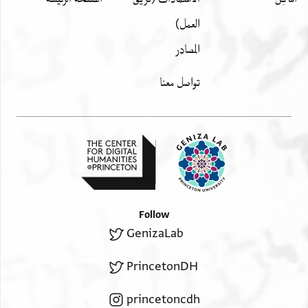
ממעמקי שחת ולכנס
العمل)
. . . . . . . . . ] ברחת ולברך בברכות שמים מעל ברכות
المصادر
תהום רובצת תחת
. . . . . . ] . ש . קדומים [ . . . ] . דש הקהל הקדוש ו . . . נים
تواصل معنا
בכל שפריר ארץ מצרים ובראשם
. . . . . . ] . . . . . . . . . . . .ו. . . . כם . . . . צדקה ועוז
תעצומו ויועדם יחד
. . . . . . . . ]אלצ[ . . . . . . . . . . . . . . . . ]אל[ . . . . . . . . . .
. . . . . . . . . . . .
Follow
GenizaLab
PrincetonDH
princetoncdh