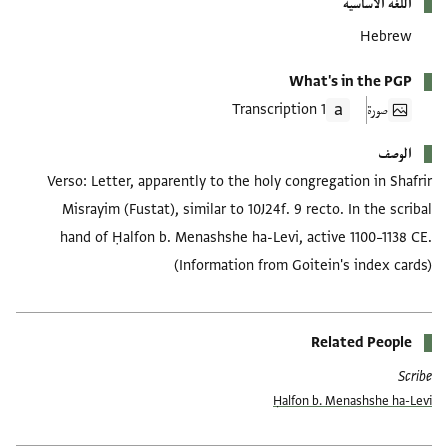
اللغة الأساسية
Hebrew
What's in the PGP
صورة
1 Transcription
الوصف
Verso: Letter, apparently to the holy congregation in Shafrir
Misrayim (Fustat), similar to 10J24f. 9 recto. In the scribal
hand of Ḥalfon b. Menashshe ha-Levi, active 1100–1138 CE.
(Information from Goitein's index cards)
Related People
Scribe
Ḥalfon b. Menashshe ha-Levi