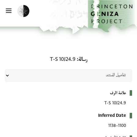
لصفحة الرئيسية
خطي إلى المحتوى الرئيسي
تفعيل الوضع المظلم
فتح 
رسالة: T-S 10J24.9
رسالة
T-S 10J24.9
بيانات التعريف
علامة الرف
T-S 10J24.9
Inferred Date
1100–1138