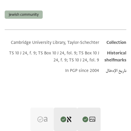
العلامات
jewish community
Cambridge University Library, Taylor-Schechter
Collection
Additional metadata
TS 10 J 24, f. 9; TS Box 10 J 24, fol. 9; TS Box 10 J
Historical
24, f. 9; TS 10 J 24, fol. 9
shelfmarks
تاريخ الإدخال
In PGP since 2004