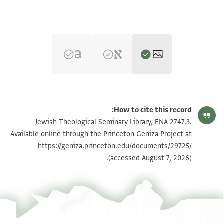
ENA 2747.3 1
تكبير و تدوير
How to cite this record:
ENA 2747.3 2
تكبير و تدوير
Jewish Theological Seminary Library, ENA 2747.3.
Available online through the Princeton Geniza Project at
https://geniza.princeton.edu/documents/29725/
بيان أذونات الصورة
(accessed August 7, 2026).