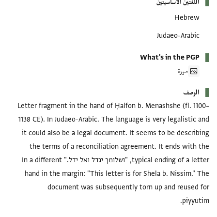
اللغتين الأساسيتين
Hebrew
Judaeo-Arabic
What's in the PGP
صورة
الوصف
Letter fragment in the hand of Ḥalfon b. Menashshe (fl. 1100–
1138 CE). In Judaeo-Arabic. The language is very legalistic and
it could also be a legal document. It seems to be describing
the terms of a reconciliation agreement. It ends with the
typical ending of a letter, "ושלומך יגדל ואל ידל." In a different
hand in the margin: "This letter is for Shela b. Nissim." The
document was subsequently torn up and reused for
piyyutim.