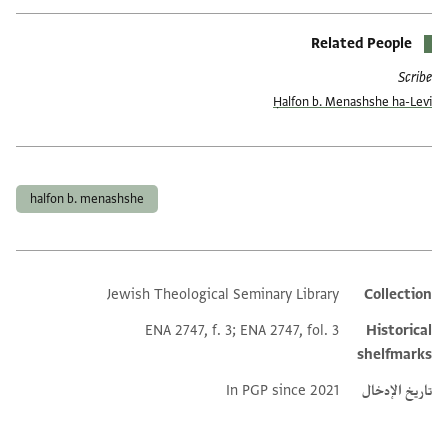
Related People
Scribe
Ḥalfon b. Menashshe ha-Levi
العلامات
halfon b. menashshe
Jewish Theological Seminary Library
Collection
Additional metadata
ENA 2747, f. 3; ENA 2747, fol. 3
Historical
shelfmarks
تاريخ الإدخال
In PGP since 2021