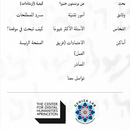
بحث
عن برنستون جنيزا
كيفية (إرشادات)
وثائق
أمور تِقنيّة
مسرد المصطلحات
اشخاص
الأسئلة الأكثر شيوعًا
كيف تبحث في موقعنا؟
أَماكِن
الاعتمادات (فريق
الصفحة الرئيسة
العمل)
المصادر
تواصل معنا