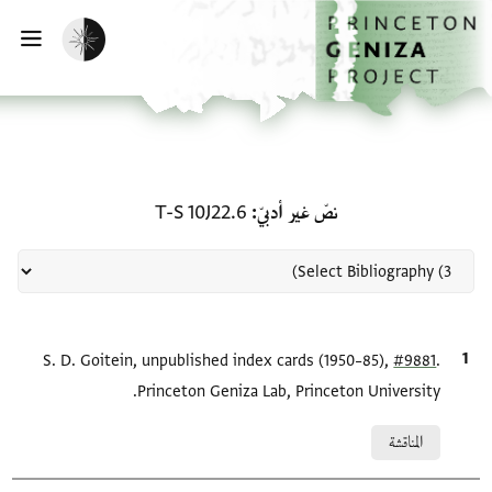
لصفحة الرئيسية
خطي إلى المحتوى الرئيسي
تفعيل الوضع المظلم
فتح 
منحة في نصّ غير أدبيّ: T-S 10J22.6
نصّ غير أدبيّ
T-S 10J22.6
.
#9881
الاقتباس المرجعي
S. D. Goitein, unpublished index cards (1950–85),
Princeton Geniza Lab, Princeton University.
Relation to document
المناقشة