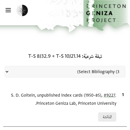
لصفحة الرئيسية
خطي إلى المحتوى الرئيسي
تفعيل الوضع المظلم
فتح 
منحة في ثيقة شرعيّة: T-S 10J21.14 + T-S 8J32.9
ثيقة شرعيّة
T-S 10J21.14
+
T-S 8J32.9
.
#9227
الاقتباس المرجعي
S. D. Goitein, unpublished index cards (1950–85),
Princeton Geniza Lab, Princeton University.
Relation to document
المناقشة