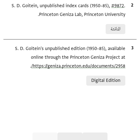
.
#9872
الاقتباس المرجعي
S. D. Goitein, unpublished index cards (1950–85),
Princeton Geniza Lab, Princeton University.
Relation to document
المناقشة
الاقتباس المرجعي
S. D. Goitein's unpublished edition (1950–85), available
online through the Princeton Geniza Project at
.
https://geniza.princeton.edu/documents/2958/
Relation to document
Digital Edition