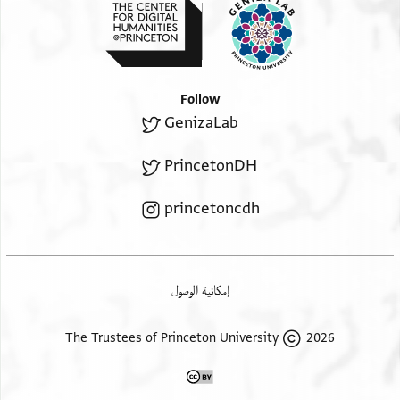
.] לי [
יצח[ק ב]יר שמואל זכ לב אברהם [ . . ] [
חלפון ה[לוי] ביר מנשה תנצבה
Follow
GenizaLab
PrincetonDH
princetoncdh
إمكانية الوصول
2026 The Trustees of Princeton University