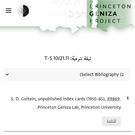
لصفحة الرئيسية
خطي إلى المحتوى الرئيسي
تفعيل الوضع المظلم
فتح 
منحة في ثيقة شرعيّة: T-S 10J21.11
ثيقة شرعيّة
T-S 10J21.11
.
#9869
الاقتباس المرجعي
S. D. Goitein, unpublished index cards (1950–85),
Princeton Geniza Lab, Princeton University.
Relation to document
المناقشة