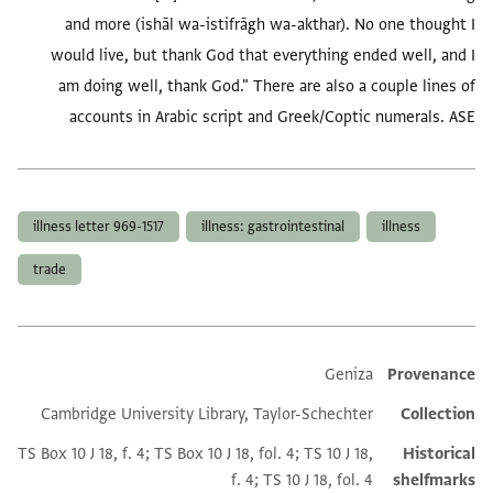
and more (ishāl wa-istifrāgh wa-akthar). No one thought I
would live, but thank God that everything ended well, and I
am doing well, thank God." There are also a couple lines of
accounts in Arabic script and Greek/Coptic numerals. ASE
العلامات
illness letter 969-1517
illness: gastrointestinal
illness
trade
Geniza
Provenance
Additional metadata
Cambridge University Library, Taylor-Schechter
Collection
TS Box 10 J 18, f. 4; TS Box 10 J 18, fol. 4; TS 10 J 18,
Historical
f. 4; TS 10 J 18, fol. 4
shelfmarks