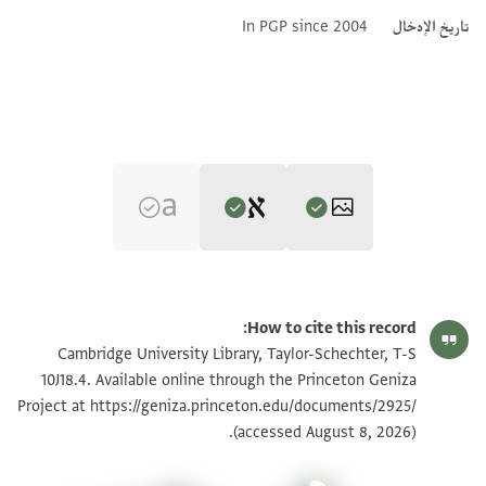
تاريخ الإدخال
In PGP since 2004
Editor: Goitein, S. D.
T-S 10J18.4 1r
تكبير و تدوير
S. D. Goitein's unpublished edition (1950–85).
How to cite this record:
ישועאת(!) ייי כהרף עין
T-S 10J18.4 1v
تكبير و تدوير
Cambridge University Library, Taylor-Schechter, T-S
Verso.
. . . . . ד אלולד אלעזיז מוסי
10J18.4. Available online through the Princeton Geniza
וייי בע
ח]רסה אללה תעלא וינהי אן
https://geniza.princeton.edu/documents/2925/
Project at
بيان أذونات الصورة
אלי חצרה אלמולא אלאגל אלואלד אלעזיז
(accessed August 8, 2026).
יתצל לך עלי וצחבתה
חרסה אללה תע אן לא תסאל מא גרא עליא
ד]גאג תלאתה ודיך ופלוס