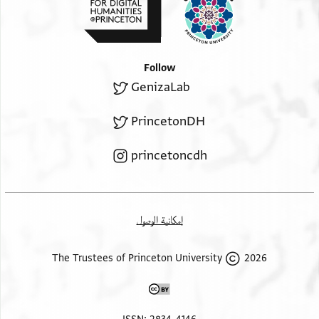
Follow
GenizaLab
PrincetonDH
princetoncdh
إمكانية الوصول
2026 The Trustees of Princeton University