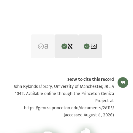
Editor: Dudley, Matthew
JRL A 1042 1 / 1 leaf, recto
تكبير و تدوير
Matthew Dudley's digital edition (2025).
How to cite this record:
היום יום ׳ה׳ في ٣ חדוש(!) כסלפ(!) س ٠٥٨١
JRL A 1042 1 / 1 leaf, verso
تكبير و تدوير
John Rylands Library, University of Manchester, JRL A
1042. Available online through the Princeton Geniza
Project at
אחנו ואהובנו אלס׳׳ דוד ן׳ נעים יצ׳׳ו
بيان أذونات الصورة
https://geniza.princeton.edu/documents/28115/
אחדש׳׳ו בעד מזיד אלסאלאם עאלכום וכטאת אל אשווק
(accessed August 8, 2026).
אלכום נערפכום
יאכ'י באין אמס תא׳ חגור לנא עזיז מכתבכום ופה מנא