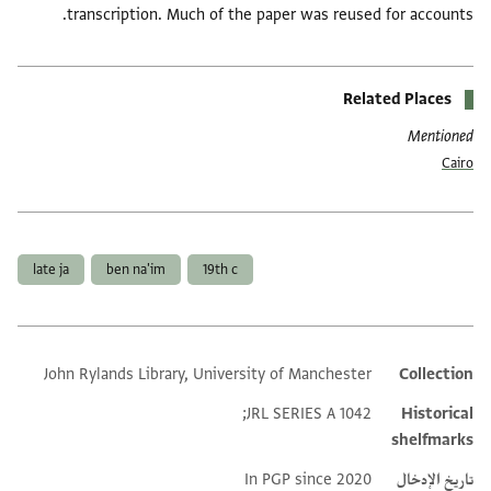
transcription. Much of the paper was reused for accounts.
Related Places
Mentioned
Cairo
العلامات
late ja
ben na'im
19th c
John Rylands Library, University of Manchester
Collection
Additional metadata
JRL SERIES A 1042;
Historical
shelfmarks
تاريخ الإدخال
In PGP since 2020