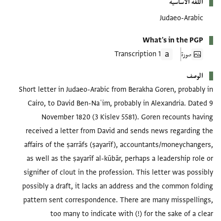
اللغة الأساسية
Judaeo-Arabic
What's in the PGP
صورة
1 Transcription
الوصف
Short letter in Judaeo-Arabic from Berakha Goren, probably in
Cairo, to David Ben-Naʿim, probably in Alexandria. Dated 9
November 1820 (3 Kislev 5581). Goren recounts having
received a letter from David and sends news regarding the
affairs of the ṣarrāfs (ṣayarīf), accountants/moneychangers,
as well as the ṣayarīf al-kūbār, perhaps a leadership role or
signifier of clout in the profession. This letter was possibly
possibly a draft, it lacks an address and the common folding
pattern sent correspondence. There are many misspellings,
too many to indicate with (!) for the sake of a clear