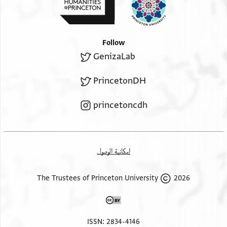
Follow
GenizaLab
PrincetonDH
princetoncdh
إمكانية الوصول
2026 The Trustees of Princeton University
ISSN: 2834-4146