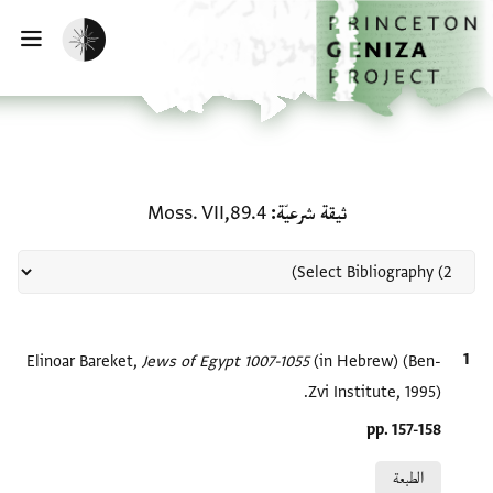
لصفحة الرئيسية
خطي إلى المحتوى الرئيسي
تفعيل الوضع المظلم
فتح 
منحة في ثيقة شرعيّة: Moss. VII,89.4
ثيقة شرعيّة
Moss. VII,89.4
الاقتباس المرجعي
(in Hebrew) (Ben-
Jews of Egypt 1007-1055‎
Elinoar Bareket,
Zvi Institute, 1995).
Location in source
pp. 157-158
Relation to document
الطبعة