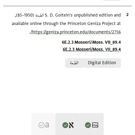
الاقتباس المرجعي
S. D. Goitein's unpublished edition and الطبعة (1950–85),
available online through the Princeton Geniza Project at
.
https://geniza.princeton.edu/documents/2756/
Location in source
6E.2.3 Mosseri/Moss. VII_89.4
6E.2.3 Mosseri/Moss. VII_89.4
Relation to document
Digital Edition
الطبعة