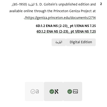
الاقتباس المرجعي
S. D. Goitein's unpublished edition and الطبعة (1950–85),
available online through the Princeton Geniza Project at
.
https://geniza.princeton.edu/documents/2714/
Location in source
6D.1.2 ENA NS (2-23)_ pt 1/ENA NS 7.25
6D.1.2 ENA NS (2-23)_ pt 1/ENA NS 7.25
Relation to document
Digital Edition
الطبعة