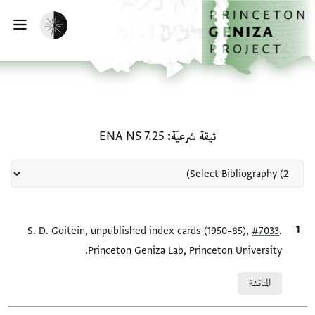
لصفحة الرئيسية
خطي إلى المحتوى الرئيسي
تفعيل الوضع المظلم
فتح 
منحة في ثيقة شرعيّة: ENA NS 7.25
ثيقة شرعيّة
ENA NS 7.25
.
#7033
الاقتباس المرجعي
S. D. Goitein, unpublished index cards (1950–85),
Princeton Geniza Lab, Princeton University.
Relation to document
المناقشة