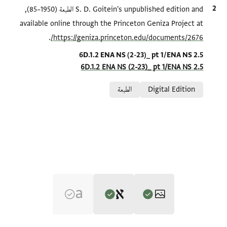
الاقتباس المرجعي
S. D. Goitein's unpublished edition and الطبعة (1950–85),
available online through the Princeton Geniza Project at
.
https://geniza.princeton.edu/documents/2676/
Location in source
6D.1.2 ENA NS (2-23)_ pt 1/ENA NS 2.5
6D.1.2 ENA NS (2-23)_ pt 1/ENA NS 2.5
Relation to document
Digital Edition
الطبعة