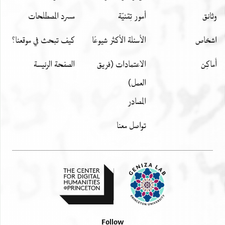
וכתבת וצולאתך ען אשמום פאללה
وثائق
أمور تِقنيّة
مسرد المصطلحات
תעאלי יגמע אלשמל בך קריב אן שא
אללה תבארך ותעאלי ולא תקטע כתבך
اشخاص
الأسئلة الأكثر شيوعًا
كيف تبحث في موقعنا؟
עני פאני אלקא להם סל. . תקארב חצורך
ואלסלאם ושלום הדרת(!) יגדל ושלום כל
أَماكِن
الاعتمادات (فريق
الصفحة الرئيسة
חמודיו יגדל לעד ושלום כל הנלוים
العمل)
עליו
المصادر
Recto, right margin:
ותבלג
تواصل معنا
סאלי ען
אם א[
ואול[אדהא
ובא[
קד בעת לי כת[אב
טלב אן אסתע[מ]ל
לה גוז אנבאר(?)
Follow