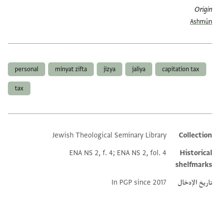
Origin
Ashmūn
العلامات
personal
minyat zifta
jizya
jaliya
capitation tax
tax
Jewish Theological Seminary Library
Collection
Additional metadata
ENA NS 2, f. 4; ENA NS 2, fol. 4
Historical
shelfmarks
تاريخ الإدخال
In PGP since 2017