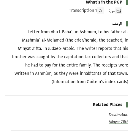
What's in the PGP
صورة
1 Transcription
الوصف
Letter from Abū l-Bahāʾ, in Ashmūm, to his father al-
Mashmiaʿ al-Melamed (the crier/herald, the teacher), in
Minyat Zifta. In Judaeo-Arabic. The writer reports that his
brother was caught by the capitation tax collectors and that
he had to pay for the entire family. The receipts were
written in Ashmūm, as they were inhabitants of that town.
(Information from Goitein's index cards)
Related Places
Destination
Minyat Ziftā